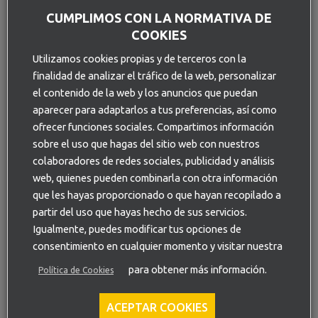
ENVIAR
CUMPLIMOS CON LA NORMATIVA DE
COOKIES
Utilizamos cookies propias y de terceros con la
finalidad de analizar el tráfico de la web, personalizar
El proceso de realización de las
el contenido de la web y los anuncios que puedan
aparecer para adaptarlos a tus preferencias, así como
pinturas artísticas.
ofrecer funciones sociales. Compartimos información
sobre el uso que hagas del sitio web con nuestros
Tras conocer sus gustos y necesidades, nuestro artista
realizará un boceto de la pintura, sobre el que el cliente
colaboradores de redes sociales, publicidad y análisis
puede pedir los cambios que considere. Una vez aprobado el
web, quienes pueden combinarla con otra información
boceto por el cliente, se comienza la producción de la obra y
que les hayas proporcionado o que hayan recopilado a
su instalación si es fija o su envío si es un cuadro o cuadros
partir del uso que hayas hecho de sus servicios.
independientes.
Igualmente, puedes modificar tus opciones de
consentimiento en cualquier momento y visitar nuestra
Cada pintura artística conlleva la realización de diferentes
para obtener más información.
Política de Cookies
fases: boceto a mano, creación y forma de la escultura,
pintado a mano de la escultura y aplicación de productos de
acabado y protección de la superficie.
ACEPTAR COOKIES