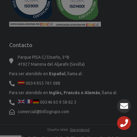
Contacto
Parque PISA C/ Diseño, 3ºB
41927 Mairena del Aljarafe (Sevilla)
Para ser atendido en
Español
, llama al:
0034 955 761 088
Para ser atendido en
Inglés, Francés o Alemán
, llama al:
00346 65 9 58 62 3
comercial@trillogrupo.com
Diseño Web:
Starenlared