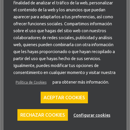
finalidad de analizar el tráfico de la web, personalizar
el contenido de la web y los anuncios que puedan
Equipo de profesionales de la
aparecer para adaptarlos a tus preferencias, así como
ofrecer funciones sociales. Compartimos información
impermeabilización.
sobre el uso que hagas del sitio web con nuestros
colaboradores de redes sociales, publicidad y análisis
Contamos con un
equipo experimentado
en las técnicas y
web, quienes pueden combinarla con otra información
uso de productos impermeabilizantes. Trabajamos con
materiales de primeras marcas
, específicos para estos
que les hayas proporcionado o que hayan recopilado a
trabajos de impermeabilización y resistentes en el tiempo.
partir del uso que hayas hecho de sus servicios.
Realizamos labores de
impermeabilización de
Igualmente, puedes modificar tus opciones de
casas
particulares, edificios de
comunidades de
consentimiento en cualquier momento y visitar nuestra
vecinos
,
naves industriales
, oficinas de
empresas
, etc.
para obtener más información.
Política de Cookies
Precio impermeabilización terraza,
ACEPTAR COOKIES
azotea o cubierta en Sevilla.
Si quieres saber
cuánto cuesta impermeabilizar tu
RECHAZAR COOKIES
Configurar cookies
azotea o terraza
, puedes solicitarnos un
presupuesto sin
compromiso
. Utiliza el formulario de esta página o llámanos